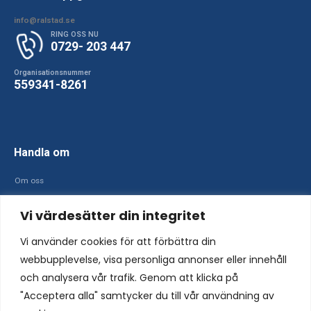
info@ralstad.se
RING OSS NU
0729- 203 447
Organisationsnummer
559341-8261
Handla om
Om oss
Cookies
Vi värdesätter din integritet
Integritetspolicy
Vi använder cookies för att förbättra din
Följ oss
webbupplevelse, visa personliga annonser eller innehåll
och analysera vår trafik. Genom att klicka på
"Acceptera alla" samtycker du till vår användning av