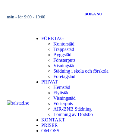
BOKA NU
mån - lör 9:00 - 19:00
FÖRETAG
Kontorstäd
Trappastäd
Byggstäd
Fönsterputs
Visningstäd
Städning i skola och förskola
Företagstäd
PRIVAT
Hemstäd
Flyttstäd
Visningstäd
Fösterputs
AIR-BNB Städning
Tömning av Dödsbo
KONTAKT
PRISER
OM OSS