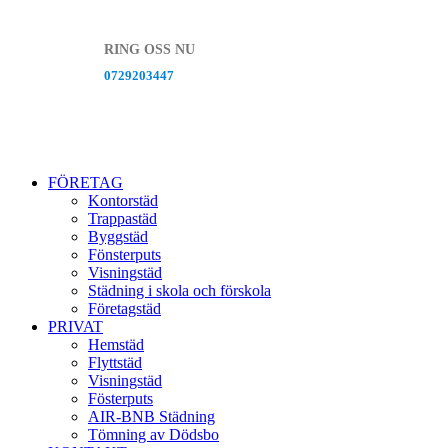
RING OSS NU
0729203447
FÖRETAG
Kontorstäd
Trappastäd
Byggstäd
Fönsterputs
Visningstäd
Städning i skola och förskola
Företagstäd
PRIVAT
Hemstäd
Flyttstäd
Visningstäd
Fösterputs
AIR-BNB Städning
Tömning av Dödsbo