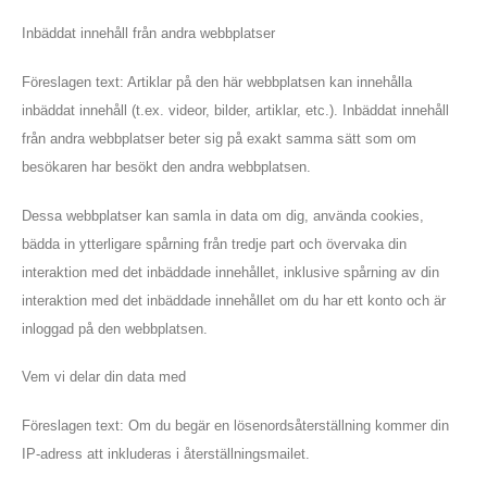
Inbäddat innehåll från andra webbplatser
Föreslagen text: Artiklar på den här webbplatsen kan innehålla
inbäddat innehåll (t.ex. videor, bilder, artiklar, etc.). Inbäddat innehåll
från andra webbplatser beter sig på exakt samma sätt som om
besökaren har besökt den andra webbplatsen.
Dessa webbplatser kan samla in data om dig, använda cookies,
bädda in ytterligare spårning från tredje part och övervaka din
interaktion med det inbäddade innehållet, inklusive spårning av din
interaktion med det inbäddade innehållet om du har ett konto och är
inloggad på den webbplatsen.
Vår adress
Vem vi delar din data med
Föreslagen text: Om du begär en lösenordsåterställning kommer din
Göteborgsvägen 3
IP-adress att inkluderas i återställningsmailet.
443 30 Lerum