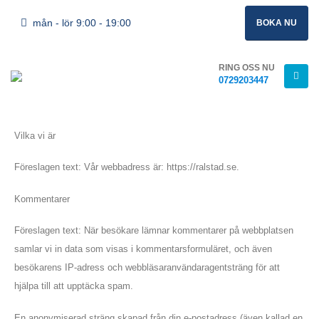
mån - lör 9:00 - 19:00
BOKA NU
RING OSS NU
0729203447
Vilka vi är
Föreslagen text: Vår webbadress är: https://ralstad.se.
Kommentarer
Föreslagen text: När besökare lämnar kommentarer på webbplatsen
samlar vi in ​​data som visas i kommentarsformuläret, och även
besökarens IP-adress och webbläsaranvändaragentsträng för att
hjälpa till att upptäcka spam.
En anonymiserad sträng skapad från din e-postadress (även kallad en