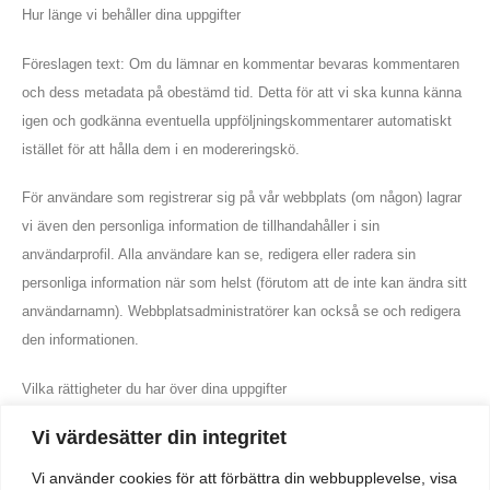
Hur länge vi behåller dina uppgifter
Kontaktuppgifter
Föreslagen text: Om du lämnar en kommentar bevaras kommentaren
info@ralstad.se
och dess metadata på obestämd tid. Detta för att vi ska kunna känna
igen och godkänna eventuella uppföljningskommentarer automatiskt
RING OSS NU
0729- 203 447
istället för att hålla dem i en modereringskö.
Organisationsnummer
För användare som registrerar sig på vår webbplats (om någon) lagrar
559341-8261
vi även den personliga information de tillhandahåller i sin
användarprofil. Alla användare kan se, redigera eller radera sin
personliga information när som helst (förutom att de inte kan ändra sitt
användarnamn). Webbplatsadministratörer kan också se och redigera
Handla om
den informationen.
Om oss
Vilka rättigheter du har över dina uppgifter
Cookies
Integritetspolicy
Vi värdesätter din integritet
Föreslagen text: Om du har ett konto på den här webbplatsen, eller
har lämnat kommentarer, kan du begära att få en exporterad fil med de
Vi använder cookies för att förbättra din webbupplevelse, visa
Följ oss