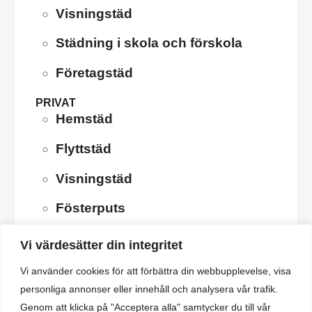
Visningstäd
info@ralstad.se
Städning i skola och förskola
RING OSS NU
0729- 203 447
Företagstäd
Organisationsnummer
559341-8261
PRIVAT
Hemstäd
Flyttstäd
Handla om
Visningstäd
Om oss
Fösterputs
Cookies
AIR-BNB Städning
Integritetspolicy
Vi värdesätter din integritet
Tömning av Dödsbo
Vi använder cookies för att förbättra din webbupplevelse, visa
Följ oss
personliga annonser eller innehåll och analysera vår trafik.
KONTAKT
Genom att klicka på "Acceptera alla" samtycker du till vår