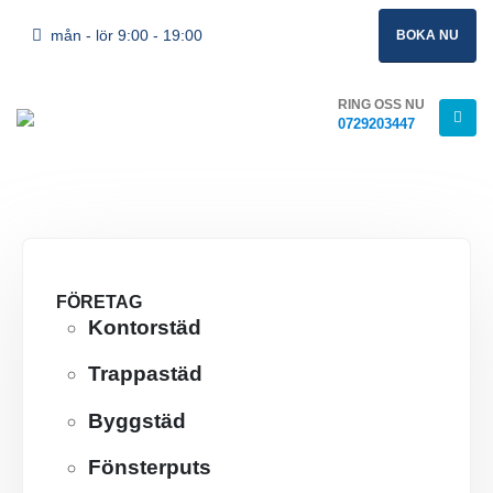
mån - lör 9:00 - 19:00
BOKA NU
RING OSS NU
0729203447
FÖRETAG
Vår adress
Kontorstäd
Trappastäd
Göteborgsvägen 3
443 30 Lerum
Byggstäd
Fönsterputs
Kontaktuppgifter