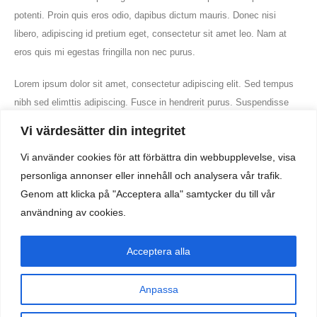
potenti. Proin quis eros odio, dapibus dictum mauris. Donec nisi
libero, adipiscing id pretium eget, consectetur sit amet leo. Nam at
eros quis mi egestas fringilla non nec purus.
Handla om
Om oss
Lorem ipsum dolor sit amet, consectetur adipiscing elit. Sed tempus
nibh sed elimttis adipiscing. Fusce in hendrerit purus. Suspendisse
Cookies
potenti. Proin quis eros odio, dapibus dictum mauris. Donec nisi
Integritetspolicy
Vi värdesätter din integritet
libero, adipiscing id pretium eget, consectetur sit amet leo.
Vi använder cookies för att förbättra din webbupplevelse, visa
Följ oss
personliga annonser eller innehåll och analysera vår trafik.
Genom att klicka på "Acceptera alla" samtycker du till vår
användning av cookies.
GET IN TOUCH
Acceptera alla
FOLLOW ME
Vi använder cookies för att säkerställa att vi ger dig den bästa
Anpassa
upplevelsen på vår webbplats. Om du fortsätter att använda
den här sidan kommer vi att anta att du är nöjd med den.
Ralstad © 2021