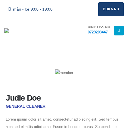
mån - lör 9:00 - 19:00
BOKA NU
RING OSS NU
0729203447
Vår adress
Göteborgsvägen 3
443 30 Lerum
Kontaktuppgifter
info@ralstad.se
Judie Doe
RING OSS NU
0729- 203 447
GENERAL CLEANER
Organisationsnummer
Lorem ipsum dolor sit amet, consectetur adipiscing elit. Sed tempus
559341-8261
nibh sed elimttis adipiscing. Fusce in hendrerit purus. Suspendisse