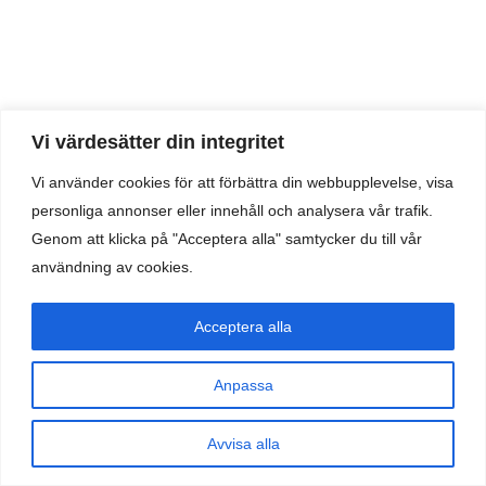
Vi värdesätter din integritet
Vi använder cookies för att förbättra din webbupplevelse, visa
personliga annonser eller innehåll och analysera vår trafik.
Genom att klicka på "Acceptera alla" samtycker du till vår
användning av cookies.
Acceptera alla
Vi använder cookies för att säkerställa att vi ger dig den bästa
Anpassa
upplevelsen på vår webbplats. Om du fortsätter att använda
den här sidan kommer vi att anta att du är nöjd med den.
Avvisa alla
Okej
Nej